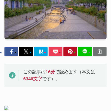
この記事は
16
分
で読めます（本文は
6346
文字
です）。