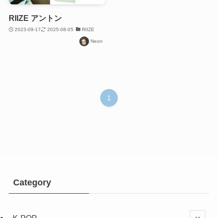
RIIZE アントン
2023-09-17
2025-08-05
RIIZE
Neon
1
Category
K-POP