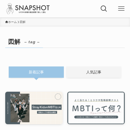
ホーム
図解
図解
– tag –
新着記事
人気記事