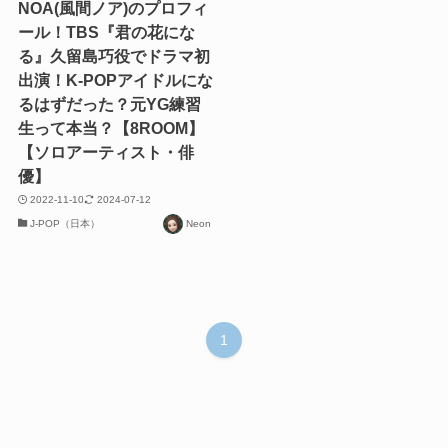
NOA(風間ノア)のプロフィ
ール！TBS『君の花にな
る』久留島巧役でドラマ初
出演！K-POPアイドルにな
るはずだった？元YG練習
生って本当？【8ROOM】
【ソロアーティスト・俳
優】
2022-11-10
2024-07-12
J-POP（日本）
Neon
1