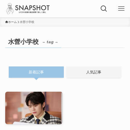
ホーム
水營小学校
水營小学校
– tag –
新着記事
人気記事