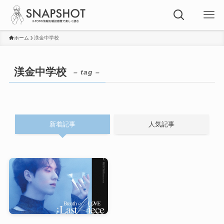
ホーム
渼金中学校
渼金中学校
– tag –
新着記事
人気記事