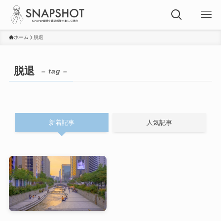
ホーム
脱退
脱退
– tag –
新着記事
人気記事