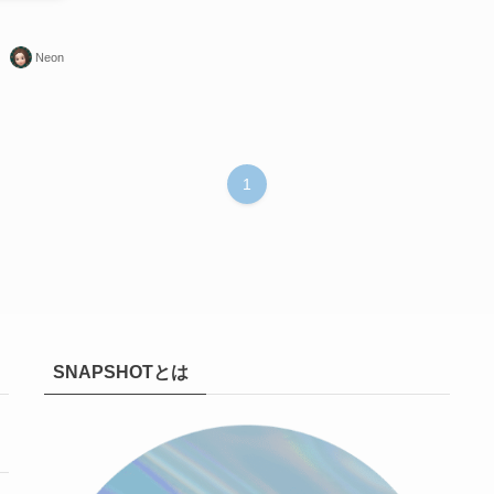
Neon
1
SNAPSHOTとは