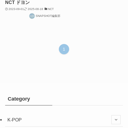
NCT ドヨン
2023-09-01
2025-08-18
NCT
SNAPSHOT編集部
1
Category
K-POP