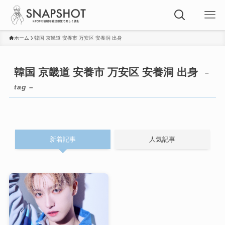
ホーム
韓国 京畿道 安養市 万安区 安養洞 出身
韓国 京畿道 安養市 万安区 安養洞 出身
–
tag –
新着記事
人気記事