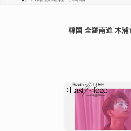
ホーム
韓国 全羅南道 木浦市 山亭洞 出身
韓国 全羅南道 木浦