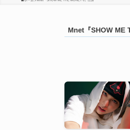
ホーム
Mnet『SHOW ME THE MONEY 6』出身
Mnet『SHOW ME 