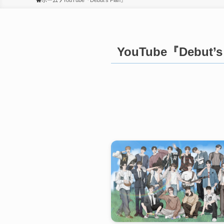
ホーム
YouTube『Debut's Plan』
YouTube『Debut’s