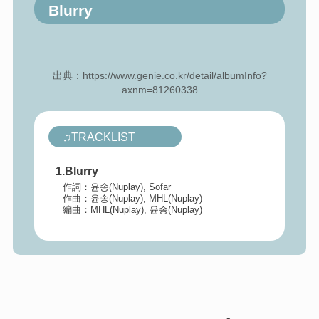
Blurry
出典：https://www.genie.co.kr/detail/albumInfo?
axnm=81260338
♫TRACKLIST
1.Blurry
作詞：윤송(Nuplay), Sofar
作曲：윤송(Nuplay), MHL(Nuplay)
編曲：MHL(Nuplay), 윤송(Nuplay)