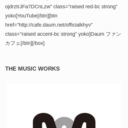
ojdrztrJFa7DCnLzw” class=”raised red-bc strong”
yoko]YouTube[/btn][btn
href=”http://cafe.daum.net/officialkhyv”
class=”raised accent-bc strong” yoko]Daum ファン
カフェ[/btn][/box]
THE MUSIC WORKS