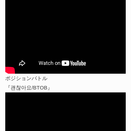
ポジションバトル
『괜찮아요/BTOB』