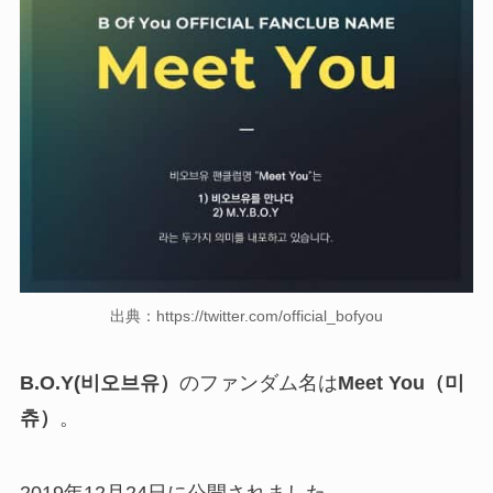
出典：https://twitter.com/official_bofyou
B.O.Y(비오브유）
のファンダム名は
Meet You（
미
츄
）
。