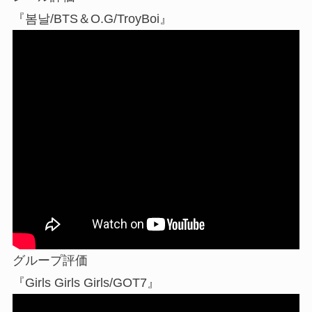
『봄날/BTS＆O.G/TroyBoi』
グループ評価
『Girls Girls Girls/GOT7』