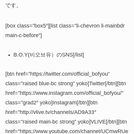
です。
[box class=”box5″][list class=”li-chevron li-mainbdr
main-c-before”]
B.O.Y(비오브유）のSNS[/list]
[btn href=”https://twitter.com/official_bofyou”
class=”raised blue-bc strong” yoko]Twitter[/btn][btn
href=”https://www.instagram.com/official_bofyou/”
class=”grad2″ yoko]Instagram[/btn][btn
href=”http://vlive.tv/channels/AD9A33″
class=”raised main-bc strong” yoko]VLIVE[/btn][btn
href=”https://www.youtube.com/channel/UCmwRUe