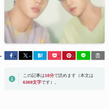
この記事は
16
分
で読めます（本文は
6369
文字
です）。