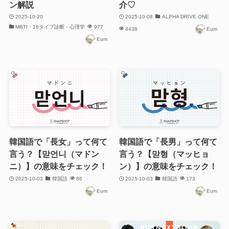
ン解説
介♡
2025-10-20
2025-10-08
ALPHA DRIVE ONE
MBTI・16タイプ診断・心理学
977
4438
Eum
Eum
韓国語で「長女」って何て
韓国語で「長男」って何て
言う？【맏언니（マドン
言う？【맏형（マッヒョ
ニ）】の意味をチェック！
ン）】の意味をチェック！
2025-10-03
韓国語
86
2025-10-03
韓国語
173
Eum
Eum