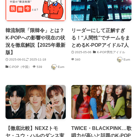
韓流制限「限韓令」とは？
リーダーにして正解すぎ
K-POPへの影響や現在の状
る！“人間性”でチームをま
況を徹底解説【2025年最新
とめるK-POPアイドル7人
版】
2025-05-06
K-POP男性アイドル
2025-06-01
2025-11-18
340
Eum
C-POP（中国）
539
Eum
【徹底比較】NEXZトモ
TWICE・BLACKPINK…歌
ヤ・ユウ・ハルのダンス実
唱力が高いと話題のK-POP