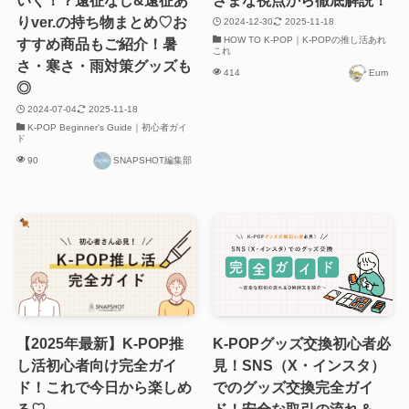
りver.の持ち物まとめ♡お
2024-12-30
2025-11-18
HOW TO K-POP｜K-POPの推し活あれ
すすめ商品もご紹介！暑
これ
さ・寒さ・雨対策グッズも
414
Eum
◎
2024-07-04
2025-11-18
K-POP Beginner's Guide｜初心者ガイ
ド
90
SNAPSHOT編集部
【2025年最新】K-POP推
K-POPグッズ交換初心者必
し活初心者向け完全ガイ
見！SNS（X・インスタ）
ド！これで今日から楽しめ
でのグッズ交換完全ガイ
る♡
ド！安全な取引の流れ＆