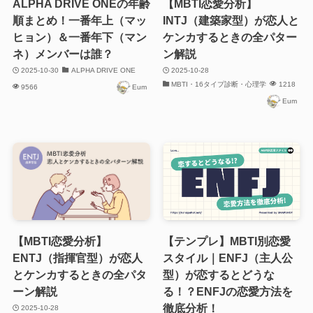
ALPHA DRIVE ONEの年齢
【MBTI恋愛分析】
順まとめ！一番年上（マッ
INTJ（建築家型）が恋人と
ヒョン）＆一番年下（マン
ケンカするときの全パター
ネ）メンバーは誰？
ン解説
2025-10-30
ALPHA DRIVE ONE
2025-10-28
MBTI・16タイプ診断・心理学
1218
9566
Eum
Eum
【MBTI恋愛分析】
【テンプレ】MBTI別恋愛
ENTJ（指揮官型）が恋人
スタイル｜ENFJ（主人公
とケンカするときの全パタ
型）が恋するとどうな
ーン解説
る！？ENFJの恋愛方法を
徹底分析！
2025-10-28