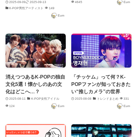
2025-09-09
2025-09-13
4645
Eum
K-POP男性アーティスト
149
Eum
消えつつあるK-POPの独自
「チッケム」って何？K-
文化5選！懐かしのあの文
POPファンが知っておきた
化はどこへ…？
い“推しカメラ”の世界
2025-08-11
K-POP女性アイドル
2025-08-08
トレンドまとめ
331
124
Eum
Eum