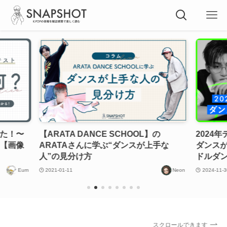
みた！〜
【ARATA DANCE SCHOOL】の
2024
〜【画像
ARATAさんに学ぶ“ダンスが上手な
ダンスが
人”の見分け方
ドルダン
Eum
2021-01-11
Neon
2024-11-3
スクロールできます