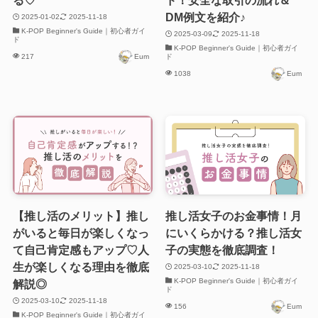
DM例文を紹介♪
2025-01-02
2025-11-18
K-POP Beginner's Guide｜初心者ガイ
2025-03-09
2025-11-18
ド
K-POP Beginner's Guide｜初心者ガイ
217
Eum
ド
1038
Eum
【推し活のメリット】推し
推し活女子のお金事情！月
がいると毎日が楽しくなっ
にいくらかける？推し活女
て自己肯定感もアップ♡人
子の実態を徹底調査！
生が楽しくなる理由を徹底
2025-03-10
2025-11-18
K-POP Beginner's Guide｜初心者ガイ
解説◎
ド
2025-03-10
2025-11-18
156
Eum
K-POP Beginner's Guide｜初心者ガイ