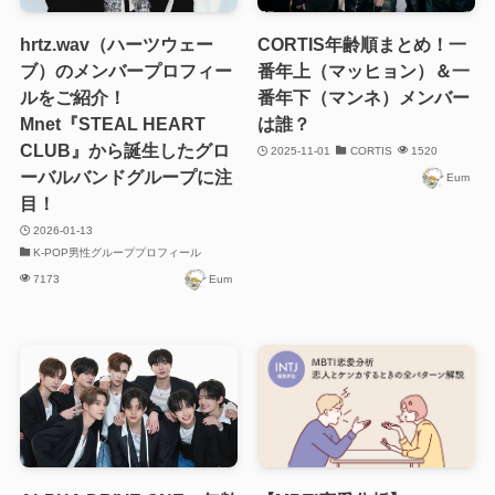
hrtz.wav（ハーツウェー
CORTIS年齢順まとめ！一
ブ）のメンバープロフィー
番年上（マッヒョン）＆一
ルをご紹介！
番年下（マンネ）メンバー
Mnet『STEAL HEART
は誰？
CLUB』から誕生したグロ
2025-11-01
CORTIS
1520
ーバルバンドグループに注
Eum
目！
2026-01-13
K-POP男性グループプロフィール
7173
Eum