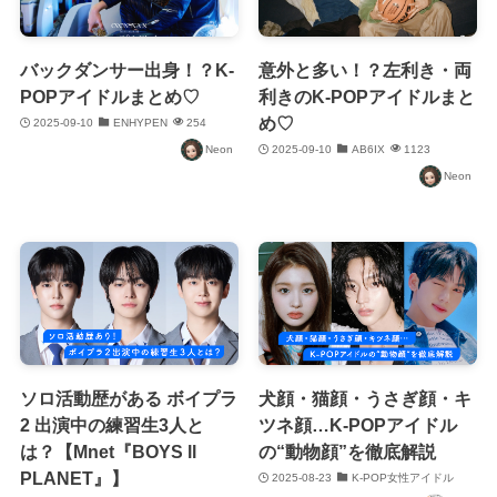
バックダンサー出身！？K-
意外と多い！？左利き・両
POPアイドルまとめ♡
利きのK-POPアイドルまと
め♡
2025-09-10
ENHYPEN
254
Neon
2025-09-10
AB6IX
1123
Neon
ソロ活動歴がある ボイプラ
犬顔・猫顔・うさぎ顔・キ
2 出演中の練習生3人と
ツネ顔…K-POPアイドル
は？【Mnet『BOYS ll
の“動物顔”を徹底解説
PLANET』】
2025-08-23
K-POP女性アイドル