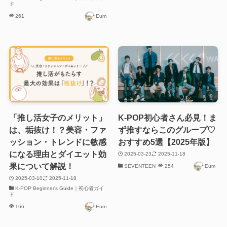
ド
261
Eum
「推し活女子のメリット」
K-POP初心者さん必見！ま
は、垢抜け！？美容・ファ
ず推すならこのグループ♡
ッション・トレンドに敏感
おすすめ5選【2025年版】
になる理由とダイエット効
2025-03-23
2025-11-18
果について解説！
SEVENTEEN
254
Eum
2025-03-10
2025-11-18
K-POP Beginner's Guide｜初心者ガイ
ド
166
Eum