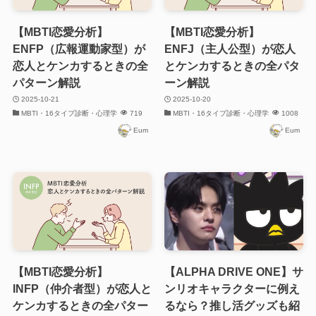
【MBTI恋愛分析】
【MBTI恋愛分析】
ENFP（広報運動家型）が
ENFJ（主人公型）が恋人
恋人とケンカするときの全
とケンカするときの全パタ
パターン解説
ーン解説
2025-10-21
2025-10-20
MBTI・16タイプ診断・心理学
719
MBTI・16タイプ診断・心理学
1008
Eum
Eum
【MBTI恋愛分析】
【ALPHA DRIVE ONE】サ
INFP（仲介者型）が恋人と
ンリオキャラクターに例え
ケンカするときの全パター
るなら？推し活グッズも紹