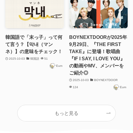
韓国語で「末っ子」って何
BOYNEXTDOORが2025年
て言う？【막내（マン
9月29日、『THE FIRST
ネ）】の意味をチェック！
TAKE』に登場！歌唱曲
『IF I SAY, I LOVE YOU』
2025-10-03
韓国語
51
の動画やMV、メンバーを
Eum
ご紹介◎
2025-10-03
BOYNEXTDOOR
124
Eum
もっと見る