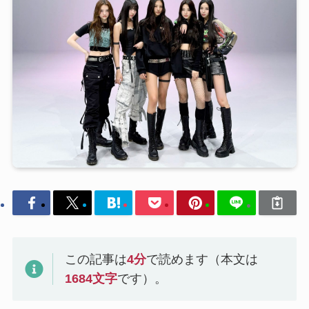
この記事は
4
分
で読めます（本文は
1684
文字
です）。