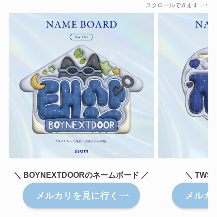
スクロールできます
＼ BOYNEXTDOORのネームボード ／
＼ TW
メルカリを見に行く
メルカ