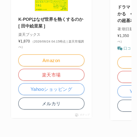
ドラマ・文
かる 今
K-POPはなぜ世界を熱くするのか
の超基本
[ 田中絵里菜 ]
著:朝日新
楽天ブックス
¥1,350
（20
¥1,870
（2026/06/24 04:15時点 | 楽天市場調
べ）
べ）
口コミ
Amazon
楽天市場
Yahooショッピング
Y
メルカリ
ポチップ