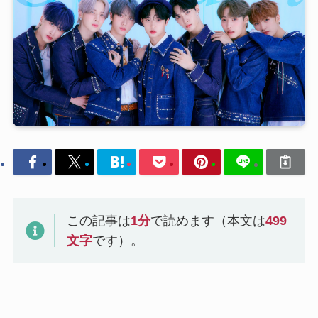
この記事は
1
分
で読めます（本文は
499
文字
です）。