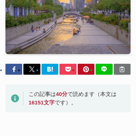
この記事は
40
分
で読めます（本文は
16151
文字
です）。