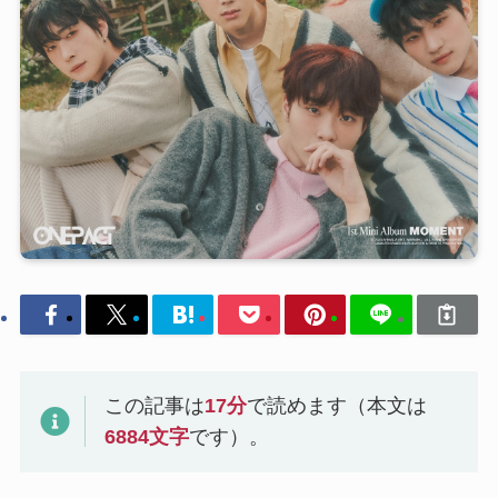
この記事は
17
分
で読めます（本文は
6884
文字
です）。