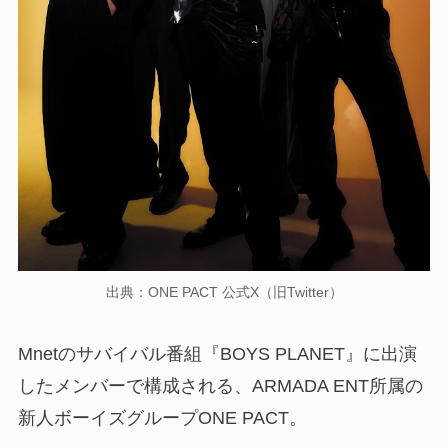
出典：ONE PACT 公式X（旧Twitter）
Mnetのサバイバル番組『BOYS PLANET』に出演
したメンバーで構成される、ARMADA ENT所属の
新人ボーイズグループONE PACT。