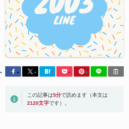
この記事は
5
分
で読めます（本文は
2120
文字
です）。