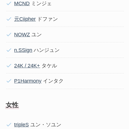
MCND
ミンジェ
元Ciipher
ドファン
NOWZ
ユン
n.SSign
ハンジュン
24K / 24K+
タケル
P1Harmony
インタク
女性
tripleS
ユン・ソユン