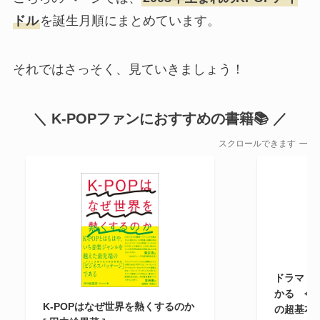
ドル
を誕生月順にまとめています。
それではさっそく、見ていきましょう！
＼ K-POPファンにおすすめの書籍📚 ／
スクロールできます
ドラマ・文
かる 今
K-POPはなぜ世界を熱くするのか
の超基本