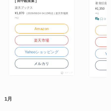
[ 田中絵里菜 ]
著:朝日新
楽天ブックス
¥1,350
（20
¥1,870
（2026/06/24 04:15時点 | 楽天市場調
べ）
べ）
口コミ
Amazon
楽天市場
Yahooショッピング
Y
メルカリ
ポチップ
1月