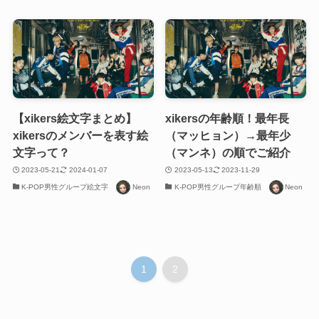
【xikers絵文字まとめ】
xikersの年齢順！最年長
xikersのメンバーを表す絵
（マッヒョン）→最年少
文字って？
（マンネ）の順でご紹介
2023-05-21
2024-01-07
2023-05-13
2023-11-29
K-POP男性グループ絵文字
Neon
K-POP男性グループ年齢順
Neon
1
2