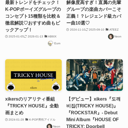
最新トレンドをチェック！
解像度高すぎ！直属の先輩
K-POPボーイズグループの
グループの楽曲カバーこそ
コンセプト15種類を比較＆
正義！？レジェンド級カバ
徹底解説♡おすすめ曲もピ
ー曲10選♡
ックアップ！
2024-11-10
2025-09-10
ATEEZ
2025-01-05
2026-01-13
AB6IX
Neon
Eum
xikersのリアリティ番組
【デビュー】xikers『도깨
『TRICKY HOUSE』全動
비집(TRICKY HOUSE)』
画まとめ
『ROCKSTAR』- Debut
Mini Album『HOUSE OF
2024-01-28
K-POP男性アイドル
TRICKY: Doorbell
Neon