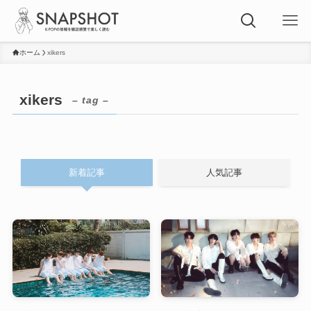
ホーム
xikers
xikers
– tag –
新着記事
人気記事