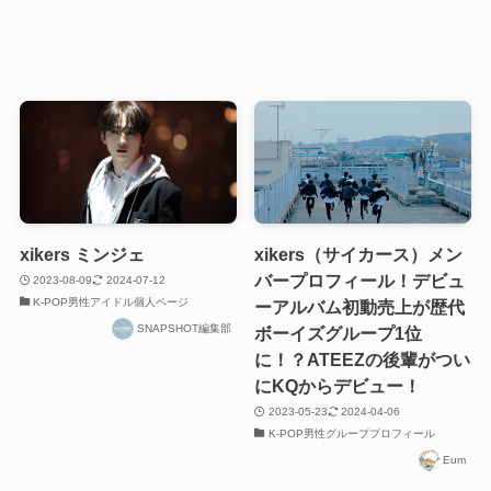
xikers ミンジェ
xikers（サイカース）メン
バープロフィール！デビュ
2023-08-09
2024-07-12
K-POP男性アイドル個人ページ
ーアルバム初動売上が歴代
SNAPSHOT編集部
ボーイズグループ1位
に！？ATEEZの後輩がつい
にKQからデビュー！
2023-05-23
2024-04-06
K-POP男性グループプロフィール
Eum