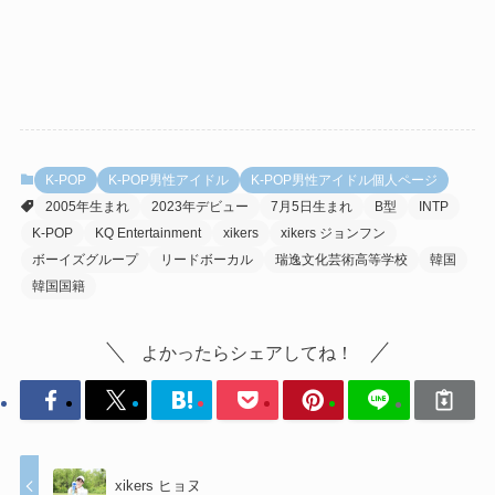
K-POP
K-POP男性アイドル
K-POP男性アイドル個人ページ
2005年生まれ
2023年デビュー
7月5日生まれ
B型
INTP
K-POP
KQ Entertainment
xikers
xikers ジョンフン
ボーイズグループ
リードボーカル
瑞逸文化芸術高等学校
韓国
韓国国籍
よかったらシェアしてね！
xikers ヒョヌ