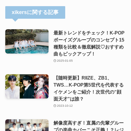
xikersに関する記事
最新トレンドをチェック！K-POP
ボーイズグループのコンセプト15
種類を比較＆徹底解説♡おすすめ
曲もピックアップ！
2025-01-05
【随時更新】RIIZE、ZB1、
TWS…K-POP第5世代を代表する
イケメンをご紹介！次世代の“顔
面天才”は誰？
2023-10-12
解像度高すぎ！直属の先輩グルー
プの楽曲カバーこそ正義！？レジ