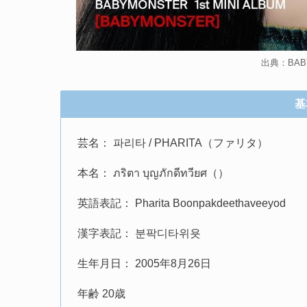
出典：BABY
基
芸名： 파리타 / PHARITA（ファリタ）
本名： ภริตา บุญภักดีทวียศ（）
英語表記： Pharita Boonpakdeethaveeyod
漢字表記： 분팍디타위욧
生年月日： 2005年8月26日
年齢 20歳