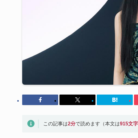
この記事は
2
分
で読めます（本文は
915
文字