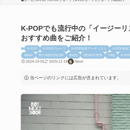
ホーム
K-POP
K-POPグループ
K-POPボーイズグループ
AB6IX
K-POPでも流行中の「イージー
おすすめ曲をご紹介！
K-POP
K-POPグループ
K-POP女性アーティスト
K-POP女
AB6IX
BOYNEXTDOOR
RIIZE
SEVENTEEN
TWS
K-P
2024-10-02
2025-11-18
Neon
当ページのリンクには広告が含まれています。