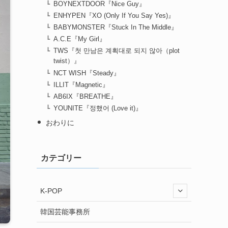
BOYNEXTDOOR『Nice Guy』
ENHYPEN『XO (Only If You Say Yes)』
BABYMONSTER『Stuck In The Middle』
A.C.E『My Girl』
TWS『첫 만남은 계획대로 되지 않아（plot
twist）』
NCT WISH『Steady』
ILLIT『Magnetic』
AB6IX『BREATHE』
YOUNITE『정했어 (Love it)』
おわりに
カテゴリー
K-POP
韓国芸能事務所