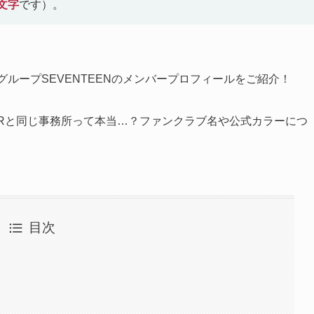
文字
です）。
組ボーイズグループSEVENTEENのメンバープロフィールをご紹介！
ETHERと同じ事務所って本当…？ファンクラブ名や公式カラーにつ
目次