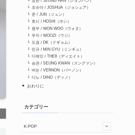
정한 / JEONG HAN（ジョンハン）
조슈아 / JOSHUA（ジョシュア）
준 / JUN（ジュン）
호시 / HOSHI（ホシ）
원우 / WON WOO（ウォヌ）
우지 / WOOZI（ウジ）
도겸 / DK（ドギョム）
민규 / MIN GYU（ミンギュ）
디에잇 / THE8（ディエイト）
승관 / SEUNG KWAN（スングァン）
버논 / VERNON（バーノン）
디노 / DINO（ディノ）
おわりに
カテゴリー
K-POP