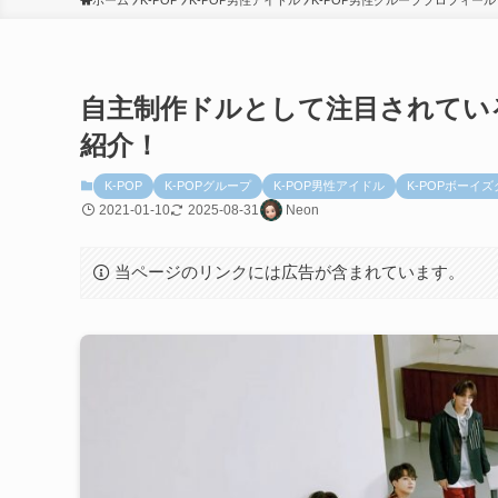
ホーム
K-POP
K-POP男性アイドル
K-POP男性グループプロフィール
自主制作ドルとして注目されている
紹介！
K-POP
K-POPグループ
K-POP男性アイドル
K-POPボーイ
2021-01-10
2025-08-31
Neon
当ページのリンクには広告が含まれています。