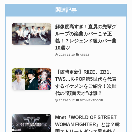
関連記事
解像度高すぎ！直属の先輩グ
ループの楽曲カバーこそ正
義！？レジェンド級カバー曲
10選♡
2024-11-10
ATEEZ
【随時更新】RIIZE、ZB1、
TWS…K-POP第5世代を代表
するイケメンをご紹介！次世
代の“顔面天才”は誰？
2023-10-12
BOYNEXTDOOR
Mnet『WORLD OF STREET
WOMAN FIGHTER』とは？韓
国ストリートダンス界を熱く