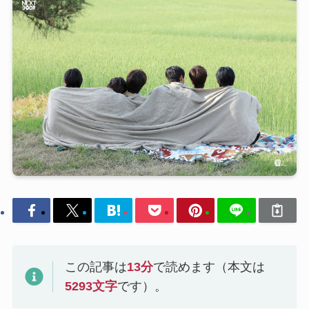
この記事は
13
分
で読めます（本文は
5293
文字
です）。