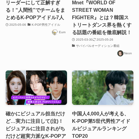
リーダーにして正解すぎ
Mnet『WORLD OF
る！“人間性”でチームをま
STREET WOMAN
とめるK-POPアイドル7人
FIGHTER』とは？韓国ス
トリートダンス界を熱くす
2025-05-06
K-POP男性アイドル
る話題の番組を徹底解説！
Eum
2025-03-30
2025-05-26
サバイバルオーディション番組
Neon
確かにビジュアル担当だけ
中国人4,000人が考える、
ど…実力に注目して(泣)！
K-POP第5世代男性アイド
ビジュアルに注目されがち
ルビジュアルランキング
だけど超実力派なK-POPア
TOP20