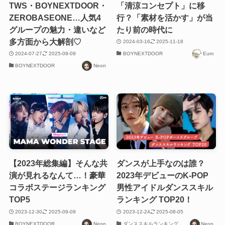
TWS・BOYNEXTDOOR・
「清涼コンセプト」に移
ZEROBASEONE…人気4
行？「素材を活かす」が当
グループの魅力・違いなど
たり前の時代に
多方面から大解剖♡
2024-03-16
2025-11-18
2024-07-27
2025-09-09
BOYNEXTDOOR
Eum
BOYNEXTDOOR
Neon
【2023年総集編】そんな共
ダンスが上手なのは誰？
演が見れるなんて…！豪華
2023年デビューのK-POP
コラボステージランキング
男性アイドルダンススキル
TOP5
ランキング TOP20！
2023-12-30
2025-09-09
2023-12-24
2025-08-05
BOYNEXTDOOR
Neon
ダンススキルランキング
Neon