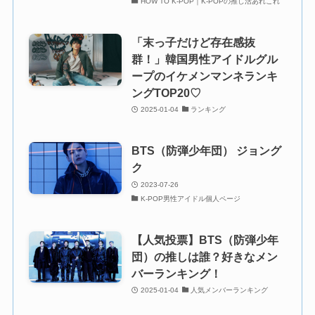
HOW TO K-POP｜K-POPの推し活あれこれ
「末っ子だけど存在感抜
群！」韓国男性アイドルグル
ープのイケメンマンネランキ
ングTOP20♡
2025-01-04
ランキング
BTS（防弾少年団） ジョング
ク
2023-07-26
K-POP男性アイドル個人ページ
【人気投票】BTS（防弾少年
団）の推しは誰？好きなメン
バーランキング！
2025-01-04
人気メンバーランキング