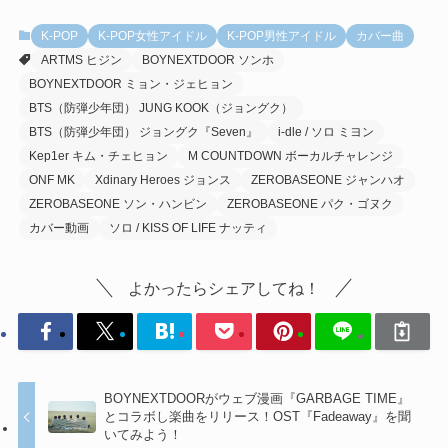
K-POP
K-POP女性アイドル
K-POP男性アイドル
カバー曲
ARTMS ヒジン
BOYNEXTDOOR ソンホ
BOYNEXTDOOR ミョン・ジェヒョン
BTS（防弾少年団） JUNG KOOK（ジョングク）
BTS（防弾少年団） ジョングク『Seven』
i-dle / ソロ ミヨン
Kep1er キム・チェヒョン
M COUNTDOWN ボーカルチャレンジ
ONF MK
Xdinary Heroes ジョンス
ZEROBASEONE ジャンハオ
ZEROBASEONE ソン・ハンビン
ZEROBASEONE パク・ゴヌク
カバー動画
ソロ / KISS OF LIFE ナッティ
よかったらシェアしてね！
BOYNEXTDOORがウェブ漫画『GARBAGE TIME』
とコラボし楽曲をリリース！OST『Fadeaway』を聞
いてみよう！