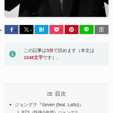
この記事は
3
分
で読めます（本文は
1248
文字
です）。
目次
ジョングク『Seven (feat. Latto)』
BTS（防弾少年団）ジョングク