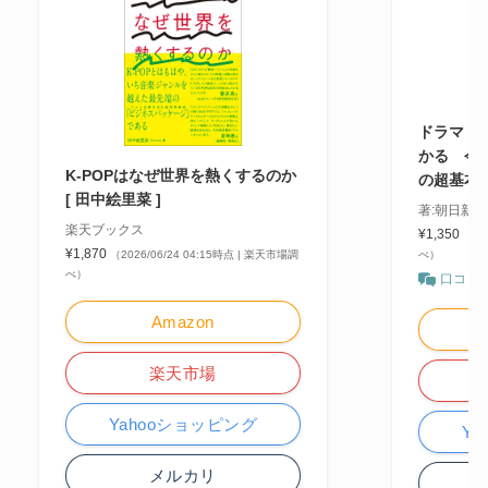
ドラマ・文
かる 今
K-POPはなぜ世界を熱くするのか
の超基本
[ 田中絵里菜 ]
著:朝日新
楽天ブックス
¥1,350
（20
¥1,870
（2026/06/24 04:15時点 | 楽天市場調
べ）
べ）
口コミ
Amazon
楽天市場
Yahooショッピング
Y
メルカリ