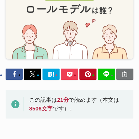
この記事は
21
分
で読めます（本文は
8506
文字
です）。