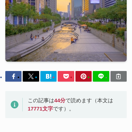
この記事は
44
分
で読めます（本文は
17771
文字
です）。