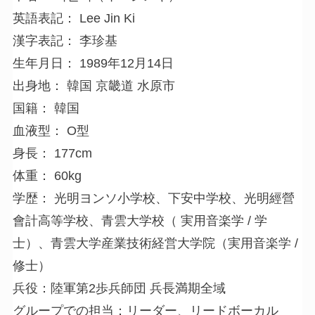
英語表記： Lee Jin Ki
漢字表記： 李珍基
生年月日： 1989年12月14日
出身地： 韓国 京畿道 水原市
国籍： 韓国
血液型： O型
身長： 177cm
体重： 60kg
学歴： 光明ヨンソ小学校、下安中学校、光明經營
會計高等学校、青雲大学校（ 実用音楽学 / 学
士）、青雲大学産業技術経営大学院（実用音楽学 /
修士）
兵役：陸軍第2歩兵師団 兵長満期全域
グループでの担当：リーダー、リードボーカル