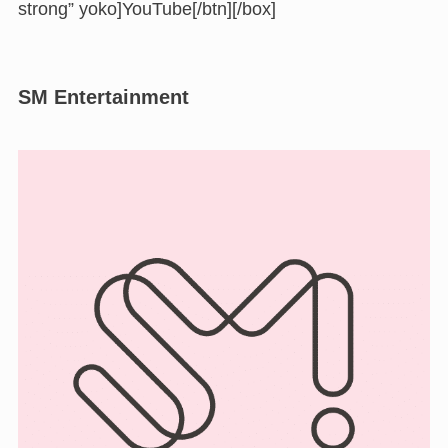
strong” yoko]YouTube[/btn][/box]
SM Entertainment