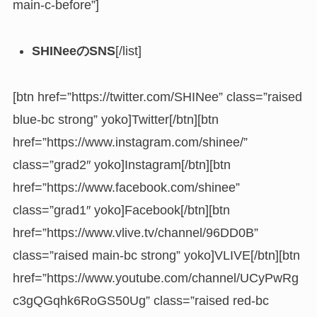
main-c-before”]
SHINeeのSNS
[/list]
[btn href=”https://twitter.com/SHINee” class=”raised
blue-bc strong” yoko]Twitter[/btn][btn
href=”https://www.instagram.com/shinee/”
class=”grad2″ yoko]Instagram[/btn][btn
href=”https://www.facebook.com/shinee”
class=”grad1″ yoko]Facebook[/btn][btn
href=”https://www.vlive.tv/channel/96DD0B”
class=”raised main-bc strong” yoko]VLIVE[/btn][btn
href=”https://www.youtube.com/channel/UCyPwRg
c3gQGqhk6RoGS50Ug” class=”raised red-bc