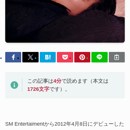
この記事は
4
分
で読めます（本文は
1726
文字
です）。
SM Entertaimentから2012年4月8日にデビューした