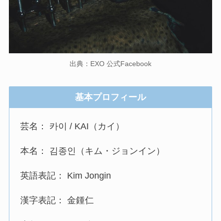
出典：EXO 公式Facebook
基本プロフィール
芸名： 카이 / KAI（カイ）
本名： 김종인（キム・ジョンイン）
英語表記： Kim Jongin
漢字表記： 金鍾仁