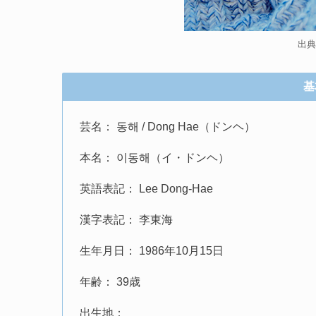
出典：
基
芸名： 동해 / Dong Hae（ドンヘ）
本名： 이동해（イ・ドンヘ）
英語表記： Lee Dong-Hae
漢字表記： 李東海
生年月日： 1986年10月15日
年齢： 39歳
出生地：