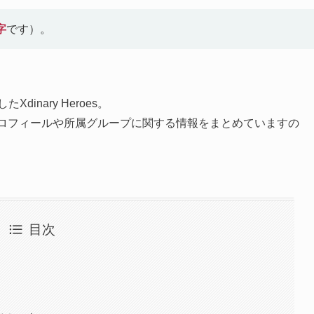
字
です）。
たXdinary Heroes。
の基本プロフィールや所属グループに関する情報をまとめていますの
目次