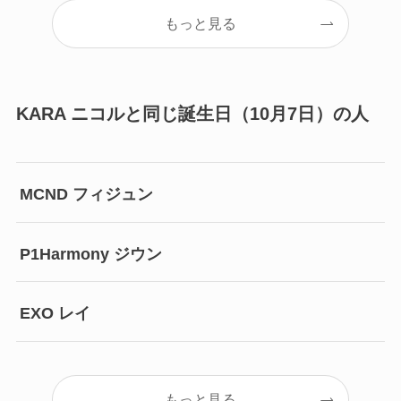
もっと見る
KARA ニコルと同じ誕生日（10月7日）の人
MCND フィジュン
P1Harmony ジウン
EXO レイ
もっと見る