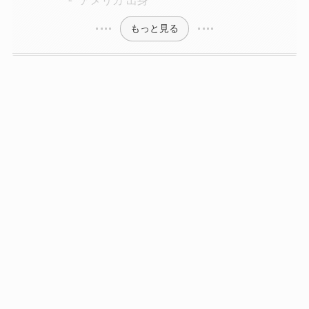
アメリカ 出身
もっと見る