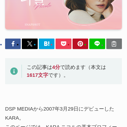
この記事は
4
分
で読めます（本文は
1617
文字
です）。
DSP MEDIAから2007年3月29日にデビューした
KARA。