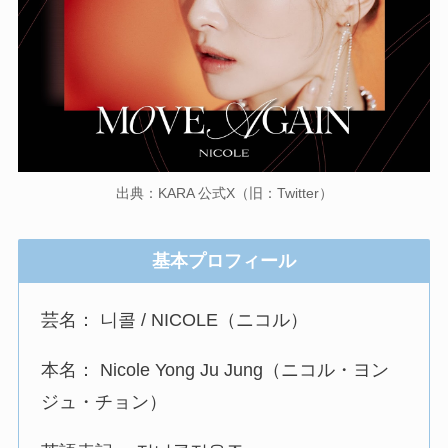
出典：KARA 公式X（旧：Twitter）
基本プロフィール
芸名： 니콜 / NICOLE（ニコル）
本名： Nicole Yong Ju Jung（ニコル・ヨン
ジュ・チョン）