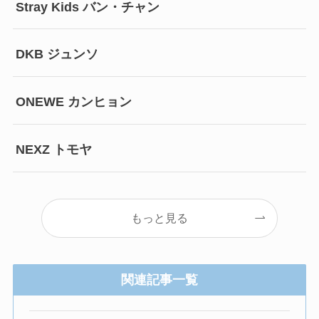
Stray Kids バン・チャン
DKB ジュンソ
ONEWE カンヒョン
NEXZ トモヤ
もっと見る
関連記事一覧