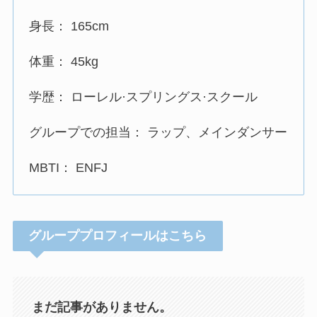
身長： 165cm
体重： 45kg
学歴： ローレル·スプリングス·スクール
グループでの担当： ラップ、メインダンサー
MBTI： ENFJ
グループプロフィールはこちら
まだ記事がありません。