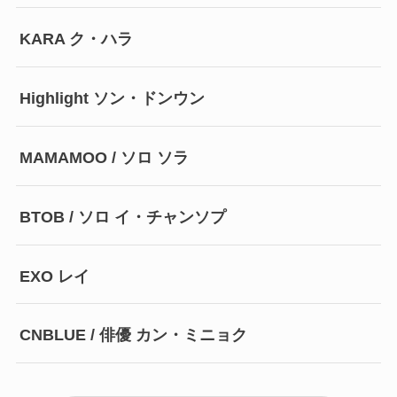
KARA ク・ハラ
Highlight ソン・ドンウン
MAMAMOO / ソロ ソラ
BTOB / ソロ イ・チャンソプ
EXO レイ
CNBLUE / 俳優 カン・ミニョク