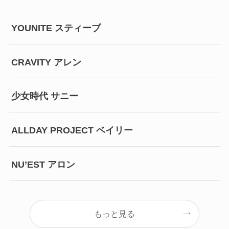
YOUNITE スティーブ
CRAVITY アレン
少女時代 サニー
ALLDAY PROJECT ベイリー
NU’EST アロン
もっと見る