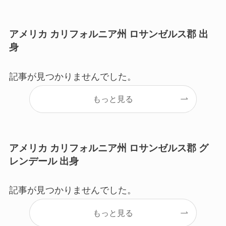
アメリカ カリフォルニア州 ロサンゼルス郡 出
身
記事が見つかりませんでした。
もっと見る
アメリカ カリフォルニア州 ロサンゼルス郡 グ
レンデール 出身
記事が見つかりませんでした。
もっと見る