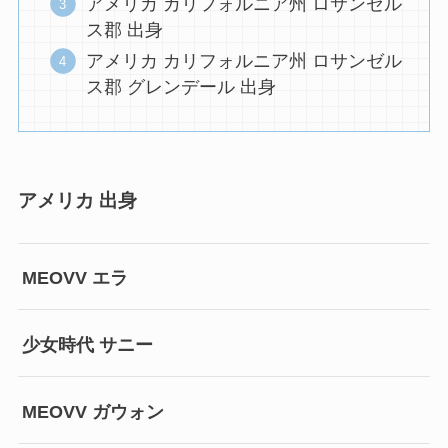
アメリカ カリフォルニア州 ロサンゼル
ス郡 出身
アメリカ カリフォルニア州 ロサンゼル
ス郡 グレンデール 出身
アメリカ 出身
MEOVV エラ
少女時代 サニー
MEOVV ガウォン