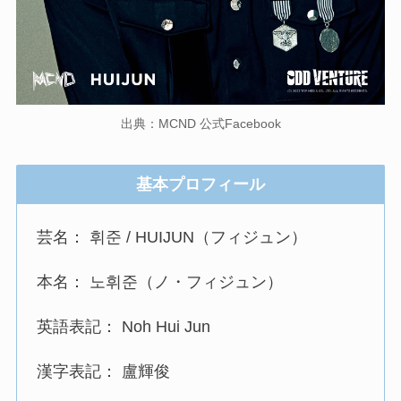
出典：MCND 公式Facebook
基本プロフィール
芸名： 휘준 / HUIJUN（フィジュン）
本名： 노휘준（ノ・フィジュン）
英語表記： Noh Hui Jun
漢字表記： 盧輝俊