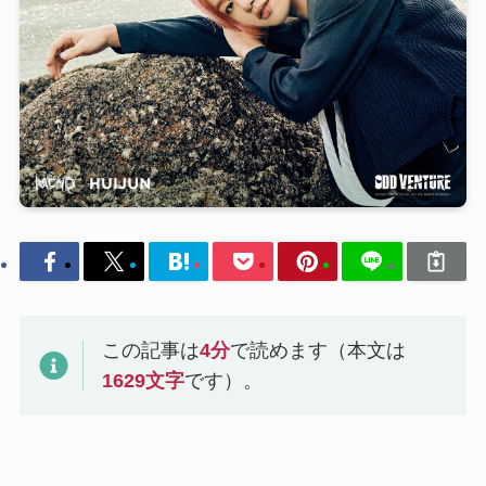
この記事は
4
分
で読めます（本文は
1629
文字
です）。