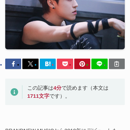
この記事は
4
分
で読めます（本文は
1711
文字
です）。