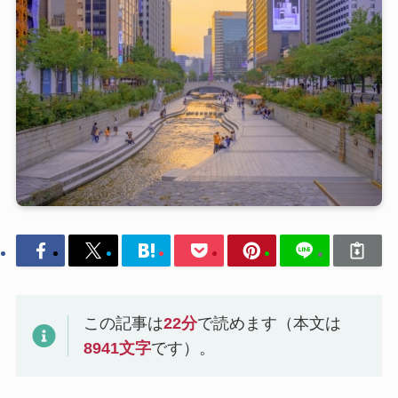
この記事は
22
分
で読めます（本文は
8941
文字
です）。