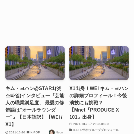
キム・ヨハン@STAR1(앳
X1出身！WEi キム・ヨハン
스타일)インタビュー『芸能
の詳細プロフィール！今後
人の職業満足度、 最愛の修
演技にも挑戦？
飾語は“オールラウンダ
【Mnet『PRODUCE X
ー”』【日本語訳】【WEi /
101』出身】
X1】
2021-10-20
2023-08-03
K-POP男性グループプロフィール
2021-10-20
K-POP
Neon