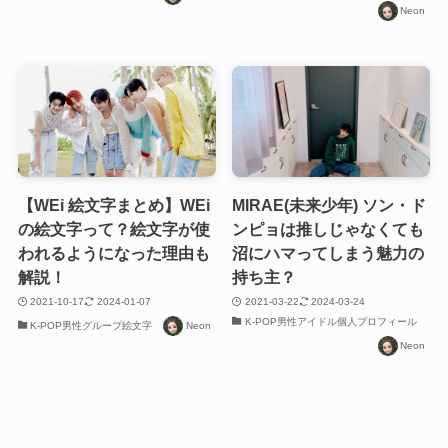
Neon
【WEi 絵文字まとめ】WEi
MIRAE(未来少年) ソン・ド
の絵文字って？絵文字が使
ンピョは推しじゃなくても
われるようになった理由も
沼にハマってしまう魅力の
解説！
持ち主？
2021-10-17
2024-01-07
2021-03-22
2024-03-24
K-POP男性アイドル個人プロフィール
K-POP男性グループ絵文字
Neon
Neon