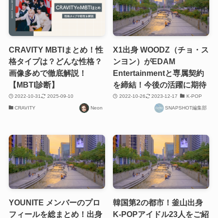
CRAVITY MBTIまとめ！性
X1出身 WOODZ（チョ・ス
格タイプは？どんな性格？
ンヨン）がEDAM
画像多めで徹底解説！
Entertainmentと専属契約
【MBTI診断】
を締結！今後の活躍に期待
2022-10-31
2025-09-10
2022-10-26
2023-12-17
K-POP
CRAVITY
Neon
SNAPSHOT編集部
YOUNITE メンバーのプロ
韓国第2の都市！釜山出身
フィールを総まとめ！出身
K-POPアイドル23人をご紹