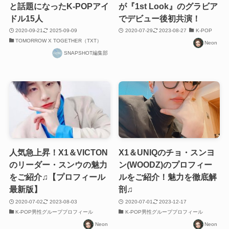
と話題になったK-POPアイ
が『1st Look』のグラビア
ドル15人
でデビュー後初共演！
2020-09-21
2025-09-09
2020-07-29
2023-08-27
K-POP
TOMORROW X TOGETHER（TXT）
Neon
SNAPSHOT編集部
人気急上昇！X1＆VICTON
X1＆UNIQのチョ・スンヨ
のリーダー・スンウの魅力
ン(WOODZ)のプロフィー
をご紹介♫【プロフィール
ルをご紹介！魅力を徹底解
最新版】
剖♫
2020-07-02
2023-08-03
2020-07-01
2023-12-17
K-POP男性グループプロフィール
K-POP男性グループプロフィール
Neon
Neon