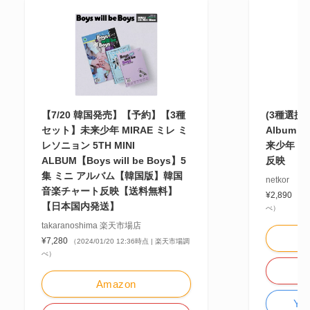
【7/20 韓国発売】【予約】【3種
(3種選択) 
セット】未来少年 MIRAE ミレ ミ
Album 【
レソニョン 5TH MINI
来少年【
ALBUM【Boys will be Boys】5
反映
集 ミニ アルバム【韓国版】韓国
netkor
音楽チャート反映【送料無料】
¥2,890
（20
【日本国内発送】
べ）
takaranoshima 楽天市場店
¥7,280
（2024/01/20 12:36時点 | 楽天市場調
べ）
Amazon
Y