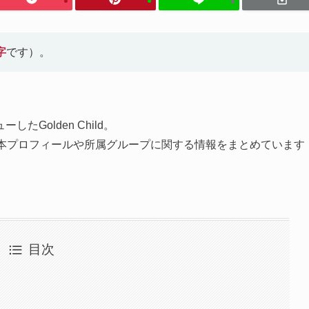
字
です）。
ューしたGolden Child。
ミンの基本プロフィールや所属グループに関する情報をまとめています
目次