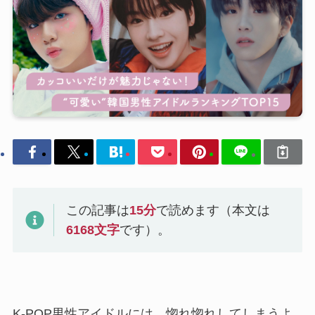
この記事は
15
分
で読めます（本文は
6168
文字
です）。
K-POP男性アイドルには、惚れ惚れしてしまうよ