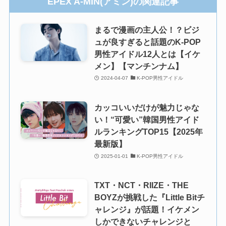
EPEX A-MIN(アミン)の関連記事
まるで漫画の主人公！？ビジ
ュが良すぎると話題のK-POP
男性アイドル12人とは【イケ
メン】【マンチンナム】
2024-04-07
K-POP男性アイドル
カッコいいだけが魅力じゃな
い！“可愛い”韓国男性アイド
ルランキングTOP15【2025年
最新版】
2025-01-01
K-POP男性アイドル
TXT・NCT・RIIZE・THE
BOYZが挑戦した『Little Bitチ
ャレンジ』が話題！イケメン
しかできないチャレンジと