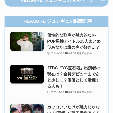
TREASURE ジュンギュの個人ページ
TREASURE ジュンギュの関連記事
個性的な歌声が魅力的なK-
POP男性アイドル15人まとめ
♡あなたは誰の声が好き…？
2024-04-20
K-POP男性アイドル
JTBC『YG宝石箱』出演者の
現在は？全員デビューまであ
と少し…？俳優として活躍す
る人も！
2023-12-10
K-POP男性アイドル
カッコいいだけが魅力じゃな
い！“可愛い”韓国男性アイド