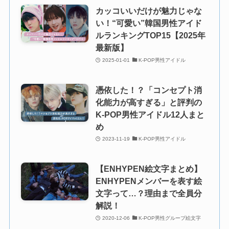
カッコいいだけが魅力じゃな
い！“可愛い”韓国男性アイド
ルランキングTOP15【2025年
最新版】
2025-01-01
K-POP男性アイドル
憑依した！？「コンセプト消
化能力が高すぎる」と評判の
K-POP男性アイドル12人まと
め
2023-11-19
K-POP男性アイドル
【ENHYPEN絵文字まとめ】
ENHYPENメンバーを表す絵
文字って…？理由まで全員分
解説！
2020-12-06
K-POP男性グループ絵文字