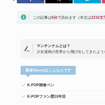
この記事は
6
分
で読めます（本文は
2232
文
マンチンナムとは？
少女漫画の世界から飛び出してきたよう
筆者(Neon)はこんな人です
K-POP雑食ペン
K-POPファン歴10年目