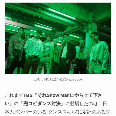
出典：NCT127 公式Facebook
これまで
TBS『それSnow Manにやらせて下さ
い』
の「
完コピダンス対決
」に登場したのは、日
本人メンバーのいる“ダンススキル”に定評のあるグ