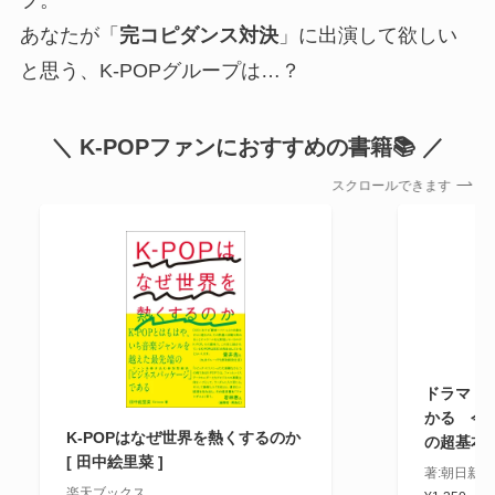
あなたが「
完コピダンス対決
」に出演して欲しい
と思う、K-POPグループは…？
＼ K-POPファンにおすすめの書籍📚 ／
スクロールできます
ドラマ・文
かる 今
K-POPはなぜ世界を熱くするのか
の超基本
[ 田中絵里菜 ]
著:朝日新
楽天ブックス