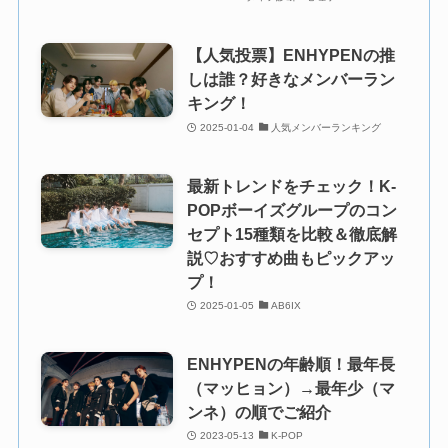
【人気投票】ENHYPENの推
しは誰？好きなメンバーラン
キング！
2025-01-04
人気メンバーランキング
最新トレンドをチェック！K-
POPボーイズグループのコン
セプト15種類を比較＆徹底解
説♡おすすめ曲もピックアッ
プ！
2025-01-05
AB6IX
ENHYPENの年齢順！最年長
（マッヒョン）→最年少（マ
ンネ）の順でご紹介
2023-05-13
K-POP