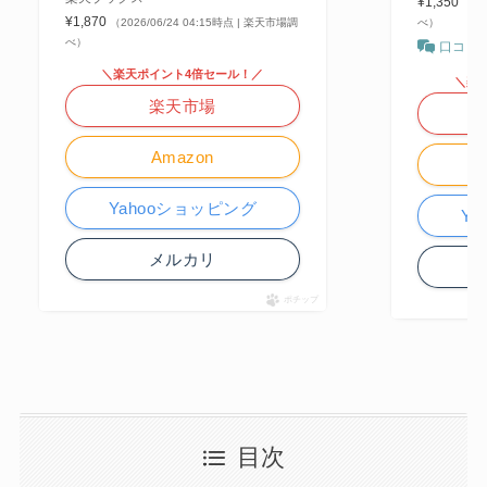
¥1,350
（20
¥1,870
（2026/06/24 04:15時点 | 楽天市場調
べ）
べ）
口コミ
＼楽天ポイント4倍セール！／
＼楽
楽天市場
Amazon
Yahooショッピング
Y
メルカリ
ポチップ
目次