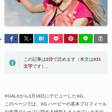
この記事は
2
分
で読めます（本文は
831
文字
です）。
XGALXから3月18日にデビューしたXG。
このページでは、XG ハービーの基本プロフィール