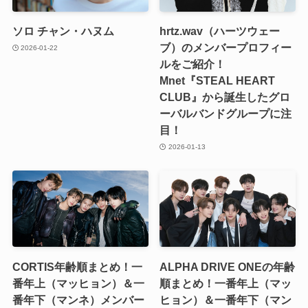
ソロ チャン・ハヌム
hrtz.wav（ハーツウェー
ブ）のメンバープロフィー
2026-01-22
ルをご紹介！
Mnet『STEAL HEART
CLUB』から誕生したグロ
ーバルバンドグループに注
目！
2026-01-13
CORTIS年齢順まとめ！一
ALPHA DRIVE ONEの年齢
番年上（マッヒョン）＆一
順まとめ！一番年上（マッ
番年下（マンネ）メンバー
ヒョン）＆一番年下（マン