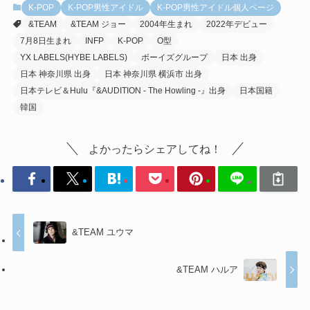
K-POP
K-POP男性アイドル
K-POP男性アイドル個人ページ
&TEAM
&TEAM ジョー
2004年生まれ
2022年デビュー
7月8日生まれ
INFP
K-POP
O型
YX LABELS(HYBE LABELS)
ボーイズグループ
日本 出身
日本 神奈川県 出身
日本 神奈川県 横浜市 出身
日本テレビ＆Hulu『&AUDITION - The Howling -』出身
日本国籍
韓国
よかったらシェアしてね！
&TEAM ユウマ
&TEAM ハルア