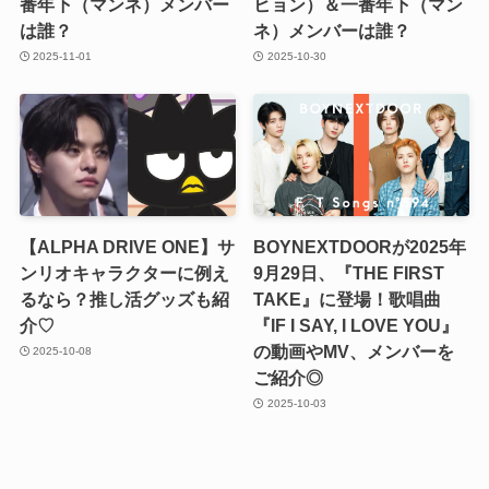
番年下（マンネ）メンバー
ヒョン）＆一番年下（マン
は誰？
ネ）メンバーは誰？
2025-11-01
2025-10-30
【ALPHA DRIVE ONE】サ
BOYNEXTDOORが2025年
ンリオキャラクターに例え
9月29日、『THE FIRST
るなら？推し活グッズも紹
TAKE』に登場！歌唱曲
介♡
『IF I SAY, I LOVE YOU』
の動画やMV、メンバーを
2025-10-08
ご紹介◎
2025-10-03