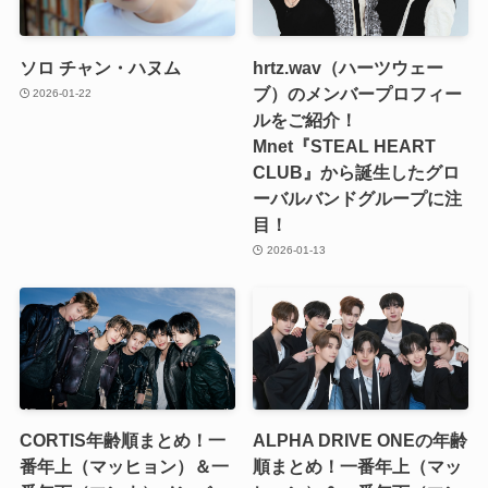
ソロ チャン・ハヌム
hrtz.wav（ハーツウェー
ブ）のメンバープロフィー
2026-01-22
ルをご紹介！
Mnet『STEAL HEART
CLUB』から誕生したグロ
ーバルバンドグループに注
目！
2026-01-13
CORTIS年齢順まとめ！一
ALPHA DRIVE ONEの年齢
番年上（マッヒョン）＆一
順まとめ！一番年上（マッ