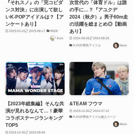
『それスノ』の「完コピダ
次世代の「体育ドル」は誰
ンス対決」に出演して欲し
の手に…？『アユクデ
いK-POPアイドルは？【ア
2024（秋夕）』男子60m走
ンケートあり】
の活躍を総まとめ◎【動画
あり】
2025-03-10
2025-08-17
RIIZE
Eum
2024-09-26
2024-09-29
K-POP男性アイドル
Neon
【2023年総集編】そんな共
&TEAM フウマ
演が見れるなんて…！豪華
2023-12-30
2024-07-12
K-POP男性アイドル個人ページ
コラボステージランキング
Neon
TOP5
2023-12-30
2025-09-09