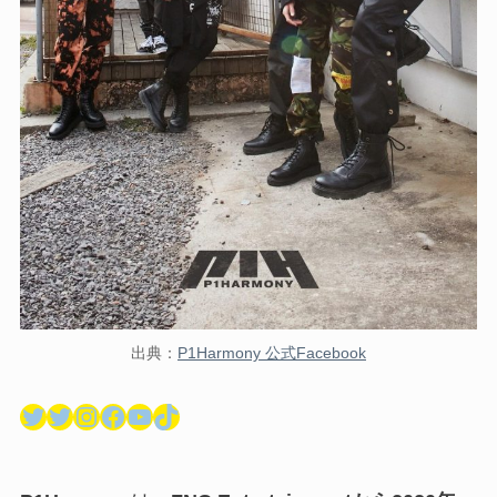
出典：
P1Harmony 公式Facebook
Twitter
Twitter
Instagram
Facebook
YouTube
TikTok