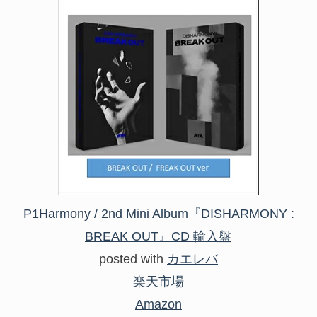
P1Harmony / 2nd Mini Album『DISHARMONY :
BREAK OUT』CD 輸入盤
posted with
カエレバ
楽天市場
Amazon