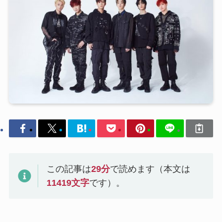
この記事は
29
分
で読めます（本文は
11419
文字
です）。