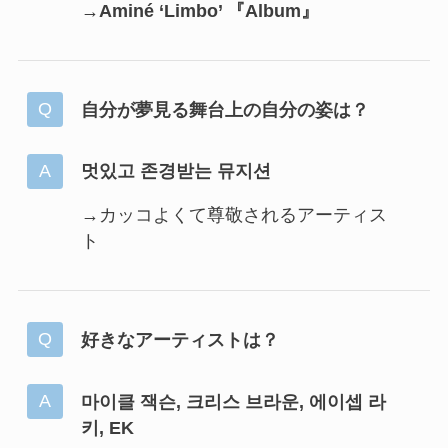
→
Aminé ‘Limbo’ 『Album』
自分が夢見る舞台上の自分の姿は？
멋있고 존경받는 뮤지션
→カッコよくて尊敬されるアーティス
ト
好きなアーティストは？
마이클 잭슨, 크리스 브라운, 에이셉 라
키, EK