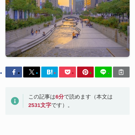
この記事は
6
分
で読めます（本文は
2531
文字
です）。