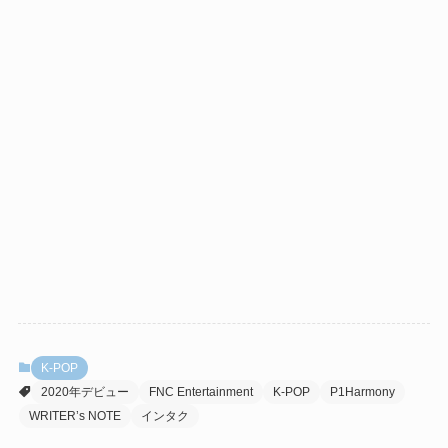
K-POP
2020年デビュー
FNC Entertainment
K-POP
P1Harmony
WRITER’s NOTE
インタク