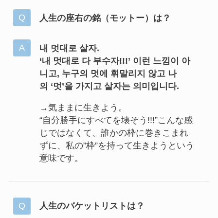
人生の座右の銘（モットー）は？
내 멋대로 살자.
‘내 멋대로 다 부수자!!!’ 이런 느낌이 아
니고, 누구의 멋에 휘말리지 않고 나
의 ‘멋’을 가지고 살자는 의미입니다.
→気ままに生きよう。
“自分勝手にすべてを壊そう!!!”こんな感
じではなくて、誰かの枠に巻きこまれ
ずに、私の”枠”を持って生きようという
意味です。
人生のバケットリストは？