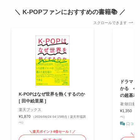
＼ K-POPファンにおすすめの書籍📚 ／
スクロールできます
ドラマ・文
かる 今
K-POPはなぜ世界を熱くするのか
の超基本
[ 田中絵里菜 ]
著:朝日新
楽天ブックス
¥1,350
（20
¥1,870
（2026/06/24 04:15時点 | 楽天市場調
べ）
べ）
口コミ
＼楽天ポイント4倍セール！／
＼楽