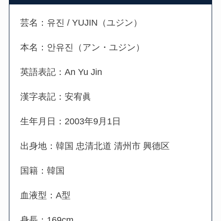
芸名：
유진 / YUJIN（ユジン）
本名：안유진（アン・ユジン）
英語表記：An Yu Jin
漢字表記：安宥眞
生年月日：2003年9月1日
出身地：韓国 忠清北道 清州市 興德区
国籍：韓国
血液型：A型
身長：169cm